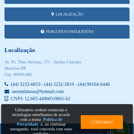
LOCALIZAÇÃO
PERGUNTAS FREQUENTES
Localização
Av. Pe. Theo Herman, 571 - Jardim Custodio
Marialva-PR
Cep: 86990-000
(44) 3232-6853 - (44) 3232-3819 - (44) 99104-6446
saemafaturas@hotmail.com
CNPJ: 12.605.449605/0001-62
Utilizamos cookies essenciais e
tecnologias semelhantes de acordo
com a nossa
Política de
CONCORDO
Privacidade
e, ao continuar
navegando, você concorda com estas
2026 © SAEMA MARIALVA | Desenvolvido por:
condições.