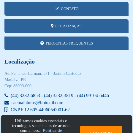
CONTATO
LOCALIZAÇÃO
PERGUNTAS FREQUENTES
Localização
Av. Pe. Theo Herman, 571 - Jardim Custodio
Marialva-PR
Cep: 86990-000
(44) 3232-6853 - (44) 3232-3819 - (44) 99104-6446
saemafaturas@hotmail.com
CNPJ: 12.605.449605/0001-62
Utilizamos cookies essenciais e
tecnologias semelhantes de acordo
com a nossa
Política de